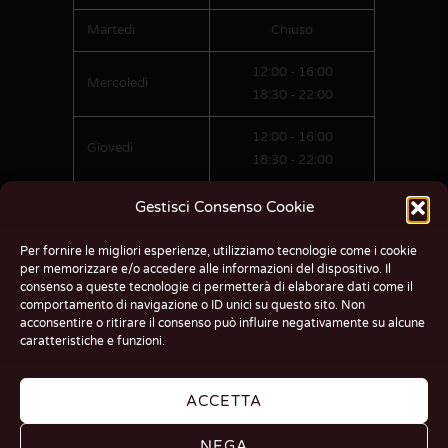
Martedì
Chiuso
12:00 - 16:00
Mercoledì
18:30 - 22:00
12:00 - 16:00
Giovedì
18:30 - 22:00
12:00 - 16:00
Gestisci Consenso Cookie
Venerdì
18:30 - 22:00
Per fornire le migliori esperienze, utilizziamo tecnologie come i cookie
12:00 - 16:00
per memorizzare e/o accedere alle informazioni del dispositivo. Il
Sabato
consenso a queste tecnologie ci permetterà di elaborare dati come il
18:30 - 22:00
comportamento di navigazione o ID unici su questo sito. Non
acconsentire o ritirare il consenso può influire negativamente su alcune
12:00 - 16:00
caratteristiche e funzioni.
Domenica
18:30 - 22:00
ACCETTA
NEGA