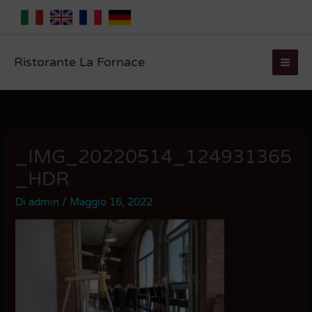
Vai
al
contenuto
Ristorante La Fornace
_IMG_20220514_124931365
_HDR
Di
admin
/
Maggio 16, 2022