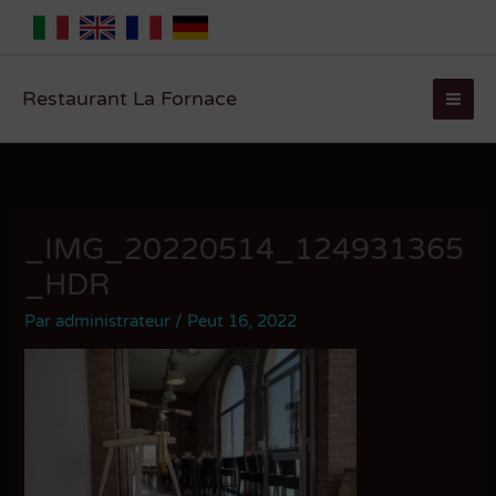
Aller
au
contenu
Restaurant La Fornace
_IMG_20220514_124931365
_HDR
Par
administrateur
/
Peut 16, 2022